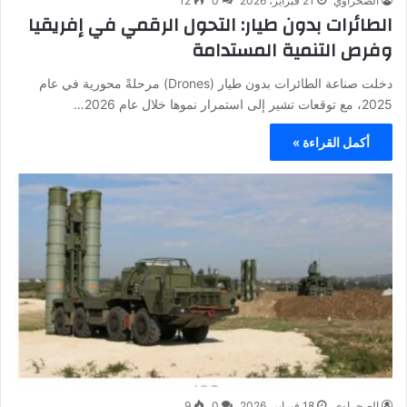
الصحراوي
21 فبراير، 2026
0
12
الطائرات بدون طيار: التحول الرقمي في إفريقيا
وفرص التنمية المستدامة
دخلت صناعة الطائرات بدون طيار (Drones) مرحلةً محورية في عام
2025، مع توقعات تشير إلى استمرار نموها خلال عام 2026…
أكمل القراءة »
الصحراوي
18 فبراير، 2026
0
9