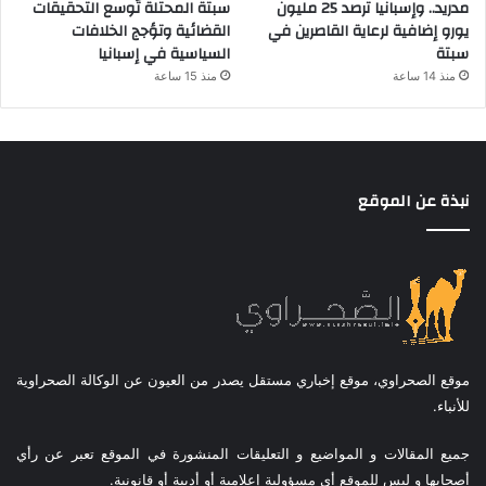
مدريد.. وإسبانيا ترصد 25 مليون
سبتة المحتلة تُوسع التحقيقات
يورو إضافية لرعاية القاصرين في
القضائية وتؤجج الخلافات
سبتة
السياسية في إسبانيا
منذ 14 ساعة
منذ 15 ساعة
نبذة عن الموقع
موقع الصحراوي، موقع إخباري مستقل يصدر من العيون عن الوكالة الصحراوية
للأنباء.
جميع المقالات و المواضيع و التعليقات المنشورة في الموقع تعبر عن رأي
أصحابها و ليس للموقع أي مسؤولية إعلامية أو أدبية أو قانونية.