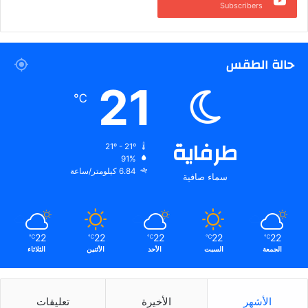
Subscribers
حالة الطقس
21
℃
طرفاية
21º - 21º
91%
6.84 كيلومتر/ساعة
سماء صافية
22
22
22
22
22
℃
℃
℃
℃
℃
الجمعة
السبت
الأحد
الأثنين
الثلاثاء
الأشهر
الأخيرة
تعليقات