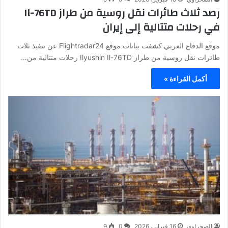
رصد ثلاث طائرات نقل روسية من طراز Il-76TD
في رحلات متتالية إلى إيران
موقع الدفاع العربي كشفت بيانات موقع Flightradar24 عن تنفيذ ثلاث
طائرات نقل روسية من طراز Ilyushin Il-76TD رحلات متتالية من…
أكمل القراءة »
الصحراوي
16 فبراير، 2026
0
9