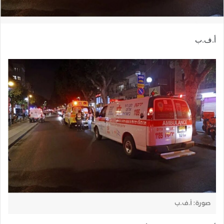
أ.ف.ب