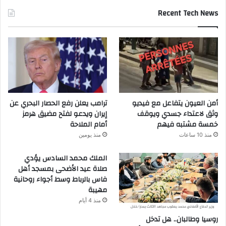
Recent Tech News
أمن العيون يتفاعل مع فيديو
ترامب يعلن رفع الحصار البحري عن
وثق لاعتداء جسدي ويوقف
إيران ويدعو لفتح مضيق هرمز
خمسة مشتبه فيهم
أمام الملاحة
منذ 10 ساعات
منذ يومين
الملك محمد السادس يؤدي
صلاة عيد الأضحى بمسجد أهل
فاس بالرباط وسط أجواء روحانية
مهيبة
منذ 4 أيام
روسيا وطالبان.. هل تدخل