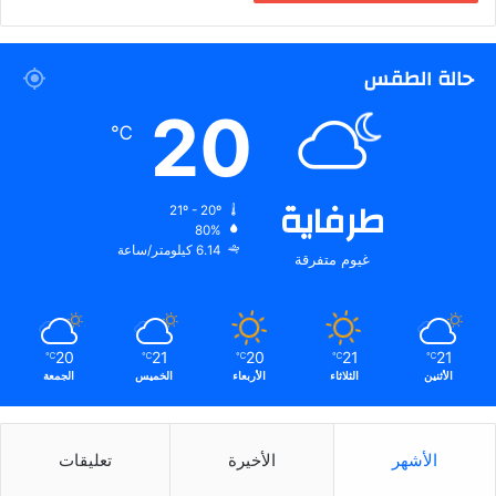
حالة الطقس
20
℃
طرفاية
21º - 20º
80%
6.14 كيلومتر/ساعة
غيوم متفرقة
20
21
20
21
21
℃
℃
℃
℃
℃
الأثنين
الثلاثاء
الأربعاء
الخميس
الجمعة
الأشهر
الأخيرة
تعليقات