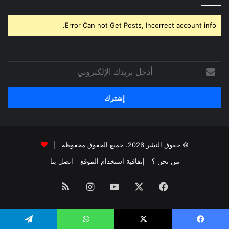
Error Can not Get Posts, Incorrect account info.
أدخل
بريدك
الإلكتروني
© حقوق النشر 2026، جميع الحقوق محفوظة |
من نحن ؟
إتفاقية استخدام الموقع
اتصل بنا
فيسبوك
‫X
‫YouTube
انستقرام
ملخص
الموقع