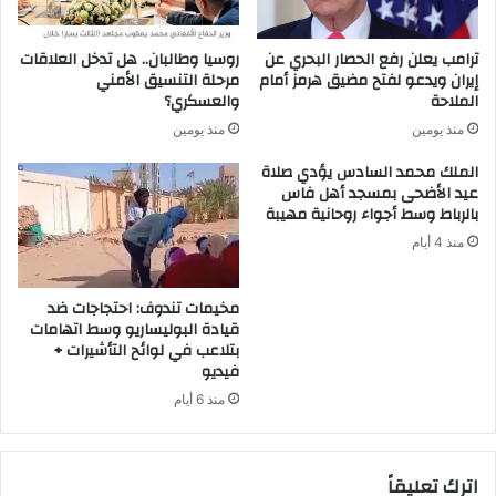
ترامب يعلن رفع الحصار البحري عن
روسيا وطالبان.. هل تدخل العلاقات
إيران ويدعو لفتح مضيق هرمز أمام
مرحلة التنسيق الأمني
الملاحة
والعسكري؟
منذ يومين
منذ يومين
الملك محمد السادس يؤدي صلاة
عيد الأضحى بمسجد أهل فاس
بالرباط وسط أجواء روحانية مهيبة
منذ 4 أيام
مخيمات تندوف: احتجاجات ضد
قيادة البوليساريو وسط اتهامات
بتلاعب في لوائح التأشيرات +
فيديو
منذ 6 أيام
اترك تعليقاً