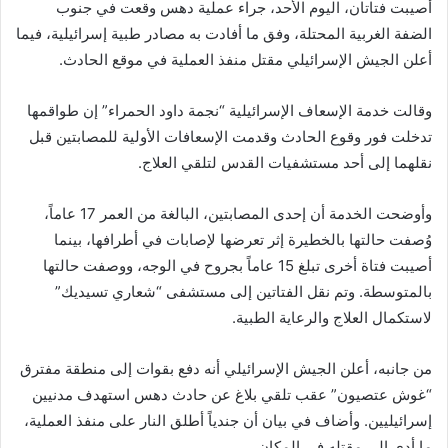
أصيبت فتاتان، اليوم الأحد، جراء عملية دهس وقعت في جنوب
الضفة الغربية المحتلة، وفق ما أفادت به مصادر طبية إسرائيلية، فيما
أعلن الجيش الإسرائيلي مقتل منفذ العملية في موقع الحادث.
وقالت خدمة الإسعاف الإسرائيلية “نجمة داود الحمراء” إن طواقمها
تدخلت فور وقوع الحادث وقدمت الإسعافات الأولية للمصابتين قبل
نقلهما إلى أحد مستشفيات القدس لتلقي العلاج.
وأوضحت الخدمة أن إحدى المصابتين، البالغة من العمر 17 عاماً،
وُصفت حالتها بالخطيرة إثر تعرضها لإصابات في أطرافها، بينما
أصيبت فتاة أخرى تبلغ 15 عاماً بجروح في الوجه، ووصفت حالتها
بالمتوسطة. وتم نقل الفتاتين إلى مستشفى “شعاري تسيديك”
لاستكمال العلاج والرعاية الطبية.
من جانبه، أعلن الجيش الإسرائيلي أنه دفع بقوات إلى منطقة مفترق
“غوش عتصيون” عقب تلقي بلاغ عن حادث دهس استهدف مدنيين
إسرائيليين. وأضاف في بيان أن جندياً أطلق النار على منفذ العملية،
ما أدى إلى مقتله في المكان.