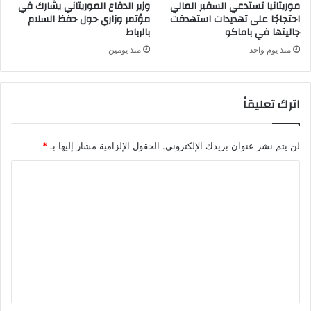
موريتانيا تستدعي السفير المالي
وزير الدفاع الموريتاني يشارك في
احتجاجًا على تهديدات استهدفت
مؤتمر وزاري حول حفظ السلام
جاليتها في باماكو
بالرباط
منذ يوم واحد
منذ يومين
اترك تعليقاً
لن يتم نشر عنوان بريدك الإلكتروني.
الحقول الإلزامية مشار إليها بـ
*
ا
ل
ت
ع
ل
ي
ق