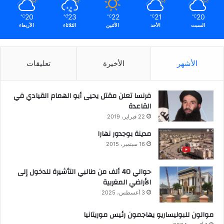
20
23
22
21
20
℃
℃
℃
℃
℃
السبت
الأحد
الأثنين
الثلاثاء
الأربعاء
الأشهر
الأخيرة
تعليقات
فرنسا تعلن مقتل يحيى أبو الهمام القيادي في
القاعدة
22 فبراير، 2019
مدينة بوجدور نهارا
16 سبتمبر، 2015
حوالي 40 ألف من طالبي التأشيرة للدخول إلى
الأراضي المغربية
3 أغسطس، 2025
موالون للبوليساريو يهاجمون رئيس موريتانيا