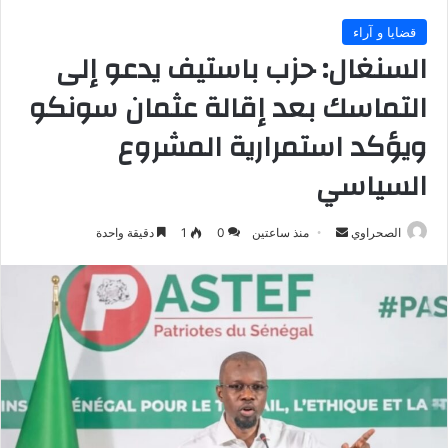
قضايا و آراء
السنغال: حزب باستيف يدعو إلى
التماسك بعد إقالة عثمان سونكو
ويؤكد استمرارية المشروع
السياسي
أرسل
الصحراوي
منذ ساعتين
0
1
دقيقة واحدة
بريدا
إلكترونيا