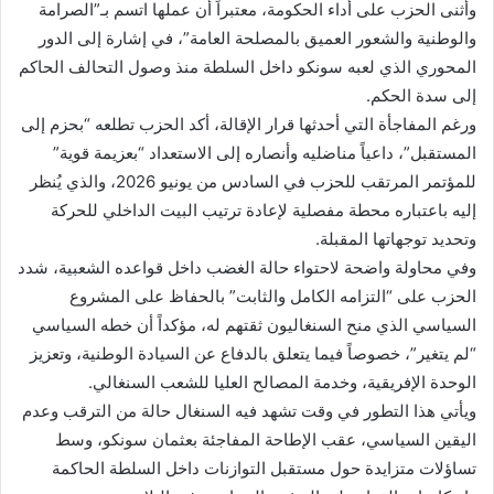
وأثنى الحزب على أداء الحكومة، معتبراً أن عملها اتسم بـ”الصرامة
والوطنية والشعور العميق بالمصلحة العامة”، في إشارة إلى الدور
المحوري الذي لعبه سونكو داخل السلطة منذ وصول التحالف الحاكم
إلى سدة الحكم.
ورغم المفاجأة التي أحدثها قرار الإقالة، أكد الحزب تطلعه “بحزم إلى
المستقبل”، داعياً مناضليه وأنصاره إلى الاستعداد “بعزيمة قوية”
للمؤتمر المرتقب للحزب في السادس من يونيو 2026، والذي يُنظر
إليه باعتباره محطة مفصلية لإعادة ترتيب البيت الداخلي للحركة
وتحديد توجهاتها المقبلة.
وفي محاولة واضحة لاحتواء حالة الغضب داخل قواعده الشعبية، شدد
الحزب على “التزامه الكامل والثابت” بالحفاظ على المشروع
السياسي الذي منح السنغاليون ثقتهم له، مؤكداً أن خطه السياسي
“لم يتغير”، خصوصاً فيما يتعلق بالدفاع عن السيادة الوطنية، وتعزيز
الوحدة الإفريقية، وخدمة المصالح العليا للشعب السنغالي.
ويأتي هذا التطور في وقت تشهد فيه السنغال حالة من الترقب وعدم
اليقين السياسي، عقب الإطاحة المفاجئة بعثمان سونكو، وسط
تساؤلات متزايدة حول مستقبل التوازنات داخل السلطة الحاكمة