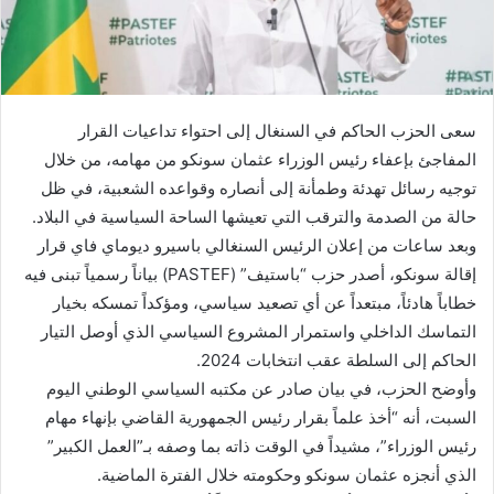
سعى الحزب الحاكم في السنغال إلى احتواء تداعيات القرار
المفاجئ بإعفاء رئيس الوزراء عثمان سونكو من مهامه، من خلال
توجيه رسائل تهدئة وطمأنة إلى أنصاره وقواعده الشعبية، في ظل
حالة من الصدمة والترقب التي تعيشها الساحة السياسية في البلاد.
وبعد ساعات من إعلان الرئيس السنغالي باسيرو ديوماي فاي قرار
إقالة سونكو، أصدر حزب “باستيف” (PASTEF) بياناً رسمياً تبنى فيه
خطاباً هادئاً، مبتعداً عن أي تصعيد سياسي، ومؤكداً تمسكه بخيار
التماسك الداخلي واستمرار المشروع السياسي الذي أوصل التيار
الحاكم إلى السلطة عقب انتخابات 2024.
وأوضح الحزب، في بيان صادر عن مكتبه السياسي الوطني اليوم
السبت، أنه “أخذ علماً بقرار رئيس الجمهورية القاضي بإنهاء مهام
رئيس الوزراء”، مشيداً في الوقت ذاته بما وصفه بـ”العمل الكبير”
الذي أنجزه عثمان سونكو وحكومته خلال الفترة الماضية.