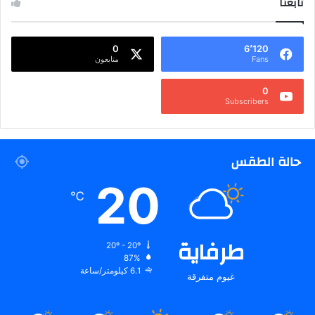
تابعنا
0
6٬120
Fans
متابعون
0
Subscribers
حالة الطقس
20
℃
طرفاية
20º - 20º
87%
6.1 كيلومتر/ساعة
غيوم متفرقة