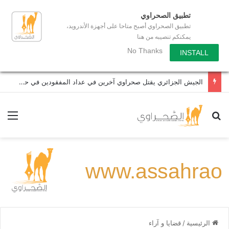
تطبيق الصحراوي
تطبيق الصحراوي أصبح متاحا على أجهزة الأندرويد،
يمكنكم تنصيبه من هنا
No Thanks
INSTALL
الجيش الجزائري يقتل صحراوي آخرين في عداد المفقودين في حادث إطلاق نار
بحث عن
الق
الرئيسية
/
قضايا و آراء