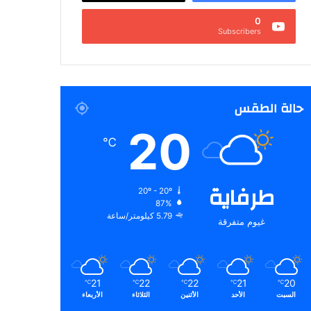
0
Subscribers
حالة الطقس
20
℃
طرفاية
20º - 20º
87%
5.79 كيلومتر/ساعة
غيوم متفرقة
21
22
22
21
20
℃
℃
℃
℃
℃
السبت
الأحد
الأثنين
الثلاثاء
الأربعاء