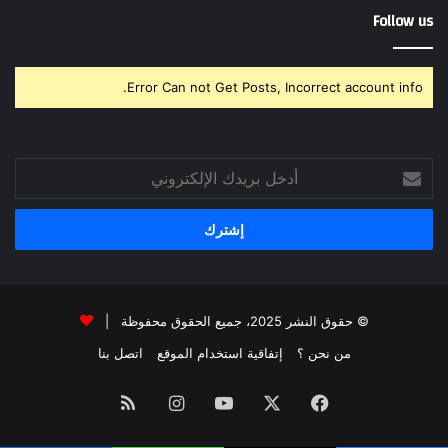
Follow us
Error Can not Get Posts, Incorrect account info.
أدخل
بريدك
الإلكتروني
© حقوق النشر 2025، جميع الحقوق محفوظة |
من نحن ؟
إتفاقية استخدام الموقع
اتصل بنا
فيسبوك
‫X
‫YouTube
انستقرام
ملخص