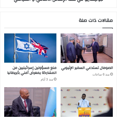
صحفي
جزائري
:
مقالات ذات صلة
جبهة
لبوليساريو
في
قمة
الإفلاس
الأخلاقي
أو
السياسي
الصومال تستدعي السفير الإثيوبي
منع مسؤولين إسرائيليين من
المشاركة يمعرض أمني بأبريطانيا
منذ 6 ساعات
منذ 3 أيام