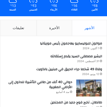
13
13
16
16
18
℃
℃
℃
℃
℃
الأثنين
الثلاثاء
الأربعاء
الخميس
الجمعة
الأشهر
الأخيرة
تعليقات
موالون للبوليساريو يهاجمون رئيس موريتانيا
1 أكتوبر، 2024
البشير مصطفى السيد يقدم إستقالته
31 أغسطس، 2024
وفاة 49 شخصا جراء الحريق في مبنيين بالكويت
12 يونيو، 2024
حوالي 40 ألف من طالبي التأشيرة للدخول إلى
الأراضي المغربية
منذ 4 أسابيع
طانطان.. تخرج فوج جديد من المجندين