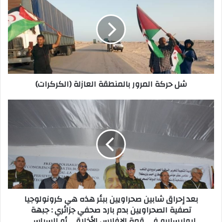
المرور
بالمنطقة
العازلة
(الكركرات)
شل حركة المرور بالمنطقة العازلة (الكركرات)
بعد
إحراق
شابين
صحراويين
ببئر
هذه
هي
كرونولوجيا
تصفية
بعد إحراق شابين صحراويين ببئر هذه هي كرونولوجيا
الصحراويين
تصفية الصحراويين بدم بارد صحفي جزائري : جبهة
بدم
لبوليساريو في قمة الإفلاس الأخلاقي أو السياسي
بارد