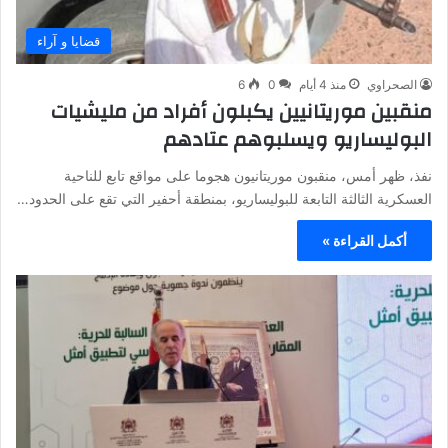
قضايا و آراء
الصحراوي
منذ 4 أيام
0
6
منقبين موريتانيين يكبلون أفراد من مليشيات
البوليساريو ويسلبوهم عتادهم
نفذ، ظهر أمس، منقبون موريتانيون هجوما على مواقع تابع للناحية
العسكرية الثالثة التابعة للبوليساريو، بمنطقة أحفير التي تقع على الحدود…
أكمل القراءة »