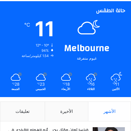
حالة الطقس
11
℃
Melbourne
12º - 10º
94%
1.54 كيلومتر/ساعة
غيوم متفرقة
28
23
18
16
11
℃
℃
℃
℃
℃
الأثنين
الثلاثاء
الأربعاء
الخميس
الجمعة
الأشهر
الأخيرة
تعليقات
فرنسا تعلن مقتل يحيى أبو الهمام القيادي في