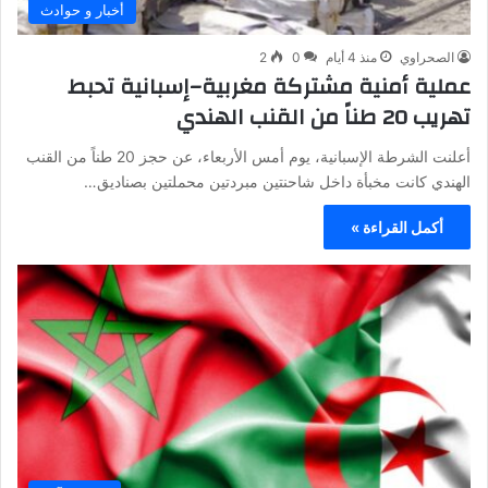
أخبار و حوادث
الصحراوي
منذ 4 أيام
0
2
عملية أمنية مشتركة مغربية–إسبانية تحبط
تهريب 20 طناً من القنب الهندي
أعلنت الشرطة الإسبانية، يوم أمس الأربعاء، عن حجز 20 طناً من القنب
الهندي كانت مخبأة داخل شاحنتين مبردتين محملتين بصناديق…
أكمل القراءة »